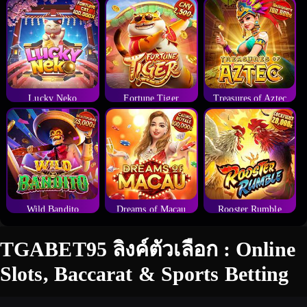
Lucky Neko
Fortune Tiger
Treasures of Aztec
Wild Bandito
Dreams of Macau
Rooster Rumble
TGABET95 ลิงค์ตัวเลือก : Online
Slots, Baccarat & Sports Betting