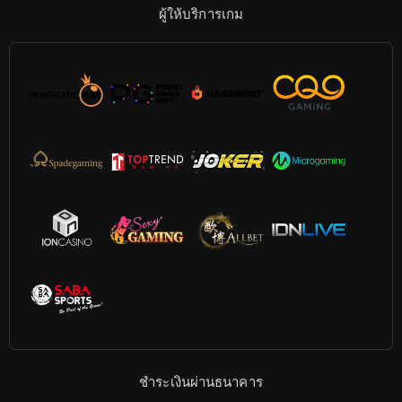
ผู้ให้บริการเกม
ชำระเงินผ่านธนาคาร