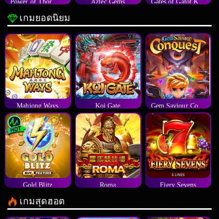
Power of Thor Megaways
Aztec Gems
Gates of Gatot Kaca
เกมยอดนิยม
Mahjong Ways
Koi Gate
Gem Saviour Conquest
Gold Blitz
Roma
Fiery Sevens
เกมสุดฮอต