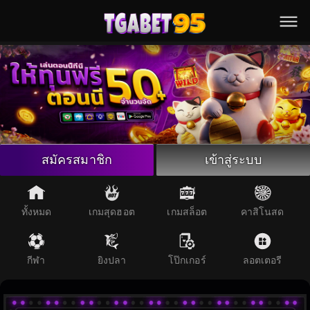
ทั้งหมด
เกมสล็อต
คาสิโนสด
กีฬา
ยิงปลา
ลอตเตอรี
สมัครสมาชิก
เข้าสู่ระบบ
โป๊กเกอร์
Line
ทั้งหมด
เกมสุดฮอต
เกมสล็อต
คาสิโนสด
Telegram
กีฬา
ยิงปลา
โป๊กเกอร์
ลอตเตอรี
แชท